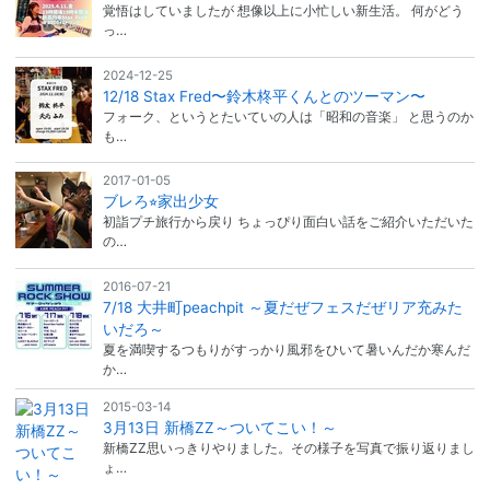
覚悟はしていましたが 想像以上に小忙しい新生活。 何がどう
っ…
2024-12-25
12/18 Stax Fred〜鈴木柊平くんとのツーマン〜
フォーク、というとたいていの人は「昭和の音楽」 と思うのか
も…
2017-01-05
ブレろ⭐︎家出少女
初詣プチ旅行から戻り ちょっぴり面白い話をご紹介いただいた
の…
2016-07-21
7/18 大井町peachpit ～夏だぜフェスだぜリア充みた
いだろ～
夏を満喫するつもりがすっかり風邪をひいて暑いんだか寒んだ
か…
2015-03-14
3月13日 新橋ZZ～ついてこい！～
新橋ZZ思いっきりやりました。その様子を写真で振り返りまし
ょ…