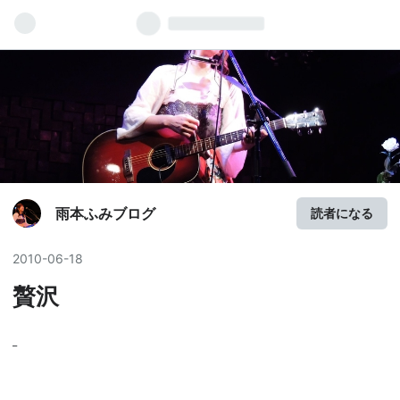
雨本ふみブログ
読者になる
2010
-
06
-
18
贅沢